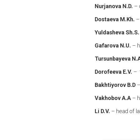
Nurjanova N.D.
– d
Dostaeva M.Kh.
– 
Yuldasheva Sh.S.
Gafarova N.U.
–
h
Tursunbayeva N.
Dorofeeva E.V.
– 
Bakhtiyorov B.D
Vakhobov A.A
–
h
Li D.V.
–
head of l
45