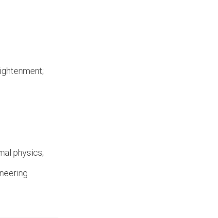
nlightenment;
mal physics;
ineering