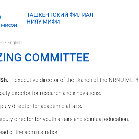
ТАШКЕНТСКИЙ ФИЛИАЛ
НИЯУ МИФИ
ия
/
English
ZING COMMITTEE
Sh.
–
e
xecutive director of the
Branch of the NRNU MEPhI
puty director for research and innovations;
puty director for academic affairs;
eputy director for youth affairs and spiritual education;
ead of the administration;