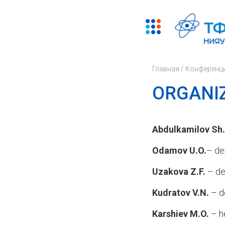
Главная
/
Конференц
ОRGANI
Abdulkamilov Sh.
Odamov U.O.
–
de
Uzakova Z.F.
– de
Kudratov V.N.
–
d
Karshiev M.O.
–
h