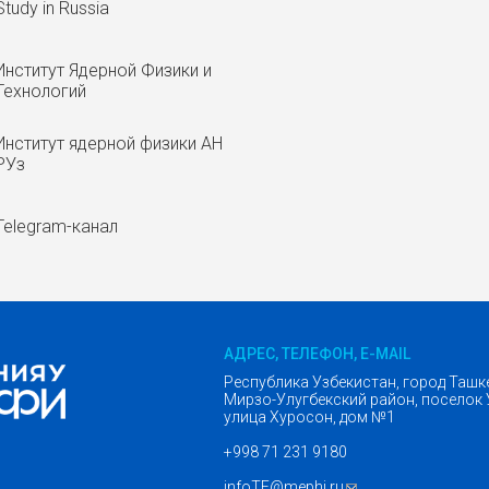
Study in Russia
Институт Ядерной Физики и
Технологий
Институт ядерной физики АН
РУз
Telegram-канал
АДРЕС, ТЕЛЕФОН, E-MAIL
Республика Узбекистан, город Ташк
Мирзо-Улугбекский район, поселок 
улица Хуросон, дом №1
+998 71 231 9180
infoTF@mephi.ru
(ссылка для отправк