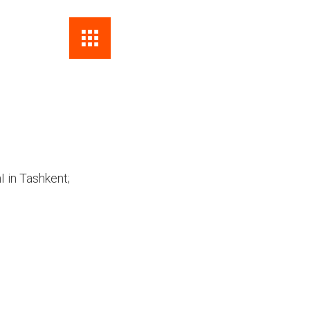
Поиск
Форма
поиска
 in Tashkent;