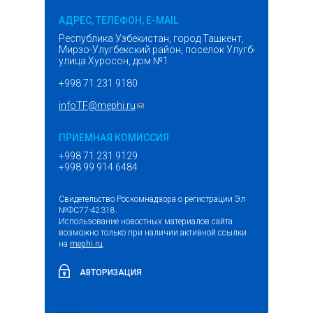
АДРЕС, ТЕЛЕФОН, E-MAIL
Республика Узбекистан, город Ташкент,
Мирзо-Улугбекский район, поселок Улугбек,
улица Хуросон, дом №1
+998 71 231 9180
infoTF@mephi.ru
(ссылка для отправки email)
ПРИЕМНАЯ КОМИССИЯ
+998 71 231 9129
+998 99 914 6484
Свидетельство Роскомнадзора о регистрации Эл
№ФС77-42318.
Использование новостных материалов сайта
возможно только при наличии активной ссылки
на
mephi.ru
.
АВТОРИЗАЦИЯ