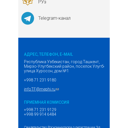
РУз
Telegram-канал
АДРЕС, ТЕЛЕФОН, E-MAIL
Республика Узбекистан, город Ташкент,
Мирзо-Улугбекский район, поселок Улугбек,
улица Хуросон, дом №1
+998 71 231 9180
infoTF@mephi.ru
(ссылка для отправки email)
ПРИЕМНАЯ КОМИССИЯ
+998 71 231 9129
+998 99 914 6484
Свидетельство Роскомнадзора о регистрации Эл