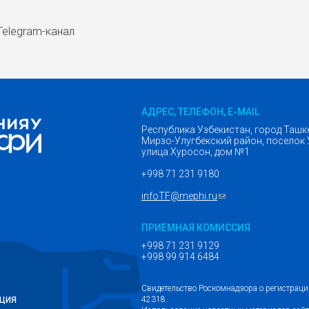
Telegram-канал
АДРЕС, ТЕЛЕФОН, E-MAIL
Республика Узбекистан, город Ташк
Мирзо-Улугбекский район, поселок 
улица Хуросон, дом №1
+998 71 231 9180
infoTF@mephi.ru
(ссылка для отправк
ПРИЕМНАЯ КОМИССИЯ
+998 71 231 9129
+998 99 914 6484
Свидетельство Роскомнадзора о регистрац
42318.
ЦИЯ