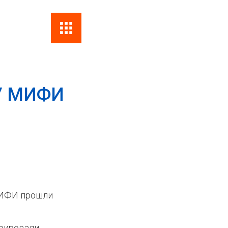
Поиск
Форма
поиска
У МИФИ
МИФИ прошли
трировали