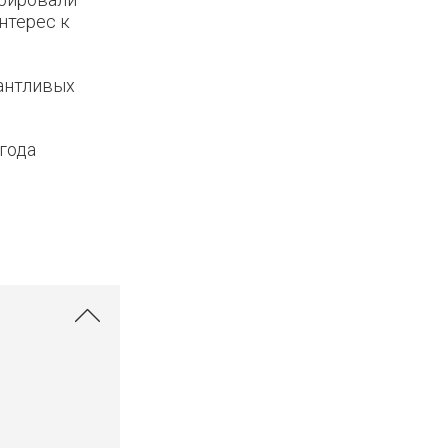
нтерес к
антливых
года