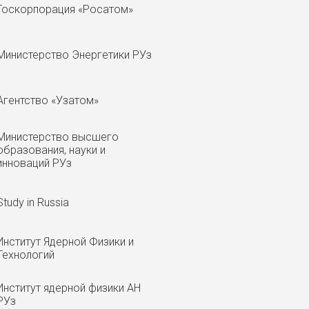
Госкорпорация «Росатом»
Министерство Энергетики РУз
Агентство «Узатом»
Министерство высшего
образования, науки и
инноваций РУз
Study in Russia
Институт Ядерной Физики и
Технологий
Институт ядерной физики АН
РУз