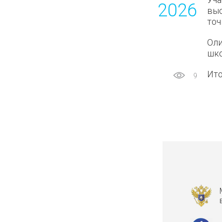
2026
выс
точ
Оли
шко
Ито
9