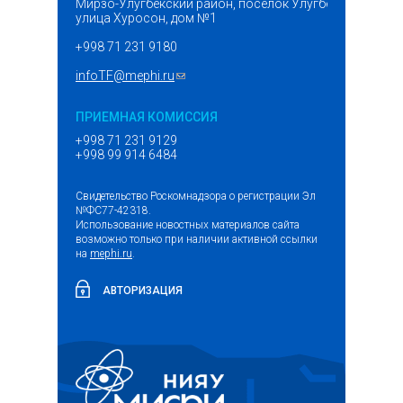
Мирзо-Улугбекский район, поселок Улугбек,
улица Хуросон, дом №1
+998 71 231 9180
infoTF@mephi.ru
(ссылка для отправки email)
ПРИЕМНАЯ КОМИССИЯ
+998 71 231 9129
+998 99 914 6484
Свидетельство Роскомнадзора о регистрации Эл
№ФС77-42318.
Использование новостных материалов сайта
возможно только при наличии активной ссылки
на
mephi.ru
.
АВТОРИЗАЦИЯ