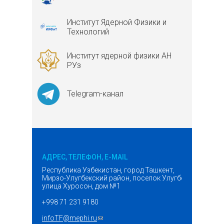
Институт Ядерной Физики и
Технологий
Институт ядерной физики АН
РУз
Telegram-канал
АДРЕС, ТЕЛЕФОН, E-MAIL
Республика Узбекистан, город Ташкент,
Мирзо-Улугбекский район, поселок Улугбек,
улица Хуросон, дом №1
+998 71 231 9180
infoTF@mephi.ru
(ссылка для отправки email)