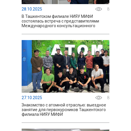
28.10.2025
8
В Ташкентском филиале НИЯУ МИФИ
состоялась встреча с представителями
Международного консультационного
совета при генеральном директоре
Госкорпорации «Росатом» — Impact Team
2050
27.10.2025
8
Знакомство с атомной отраслью: выездное
занятие для первокурсников Ташкентского
филиала НИЯУ МИФИ